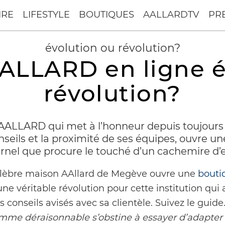
IRE
LIFESTYLE
BOUTIQUES
AALLARDTV
PR
évolution ou révolution?
ALLARD en ligne é
révolution?
le AALLARD qui met à l’honneur depuis toujours
nseils et la proximité de ses équipes, ouvre un
arnel que procure le touché d’un cachemire d’ex
élèbre maison AAllard de Megève ouvre une
bouti
ne véritable révolution pour cette institution qui a
s conseils avisés avec sa clientèle. Suivez le guid
omme déraisonnable s’obstine à essayer d’adapte