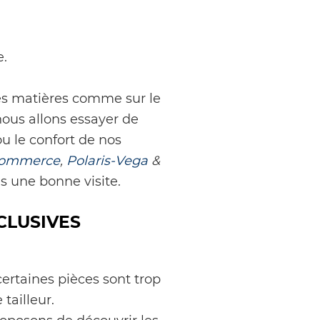
e.
lles matières comme sur le
 nous allons essayer de
ou le confort de nos
-commerce
,
Polaris-Vega
&
s une bonne visite.
CLUSIVES
 certaines pièces sont trop
tailleur.