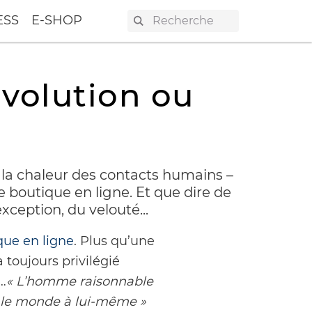
ESS
E-SHOP
volution ou
 la chaleur des contacts humains –
e boutique en ligne. Et que dire de
ception, du velouté...
que en ligne
. Plus qu’une
 toujours privilégié
e…
« L’homme raisonnable
r le monde à lui-même »