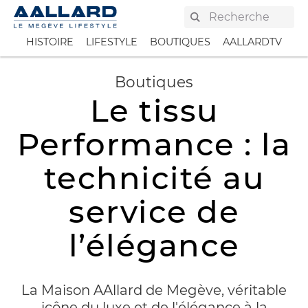
AAllard
HISTOIRE
LIFESTYLE
BOUTIQUES
AALLARDTV
PR
Boutiques
Le tissu
Performance : la
technicité au
service de
l’élégance
La Maison AAllard de Megève, véritable
icône du luxe et de l'élégance à la